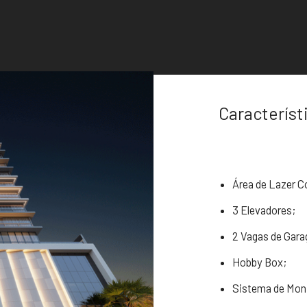
Característ
Área de Lazer C
3 Elevadores;
2 Vagas de Gar
Hobby Box;
Sistema de Mon