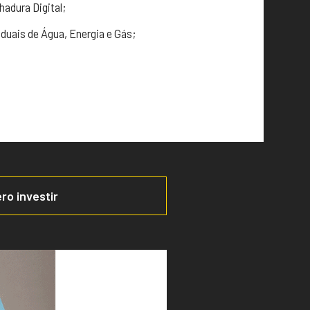
adura Digital;
duais de Água, Energia e Gás;
ro investir