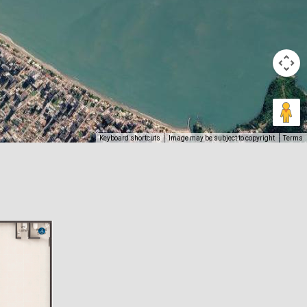
Keyboard shortcuts
Image may be subject to copyright
Terms