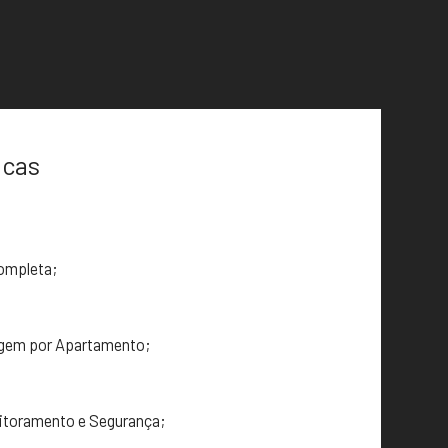
icas
ompleta;
agem por Apartamento;
itoramento e Segurança;